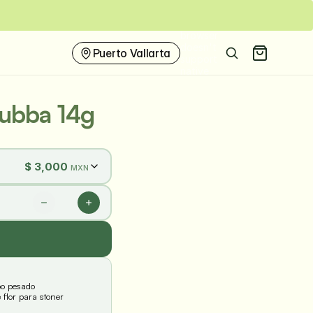
 por algo
This
browser
doesn't
Puerto Vallarta
support
native
share
ubba 14g
$
3,000
MXN
po pesado
 flor para stoner 