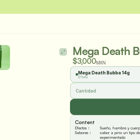
 en Puerto Vallarta en menos de 45minutos
Estás aquí
Mega Death B
$3,000
MXN
Mega Death Bubba 14g
D'lulu
Cantidad
Content
Efectos :
Sueño, hambre y cuer
Sabores :
sabor a pino un tipo de
experimentado 