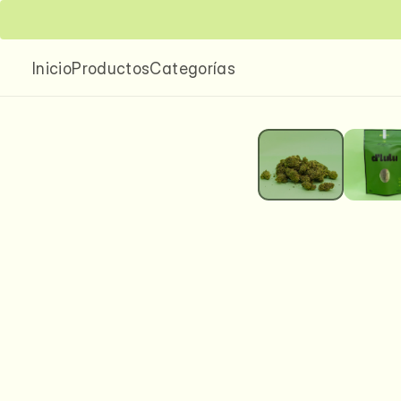
Envíos nacionales a todo México
Entrega local
Inicio
Productos
Categorías