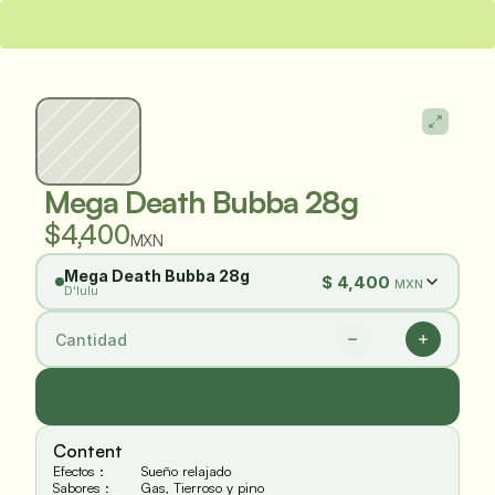
Envíos nacionales a todo México
Entrega local en GDL
Mega Death Bubba 28g
$4,400
MXN
Mega Death Bubba 28g
$
4,400
MXN
D'lulu
Cantidad
Content
Efectos :
Sueño relajado
Sabores :
Gas, Tierroso y pino