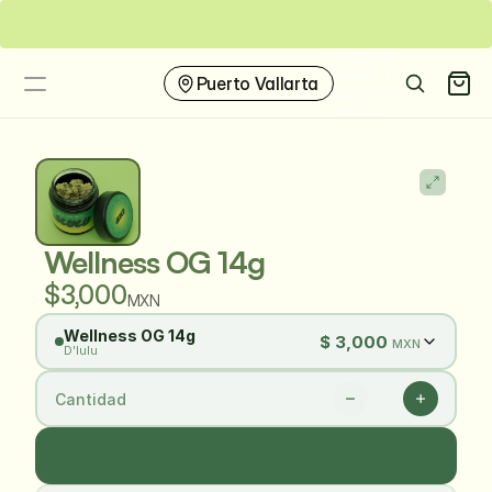
Envíos nacionales a todo México
Entrega local en Pue
This
browser
doesn't
Puerto Vallarta
support
native
share
Inicio
Productos
Categorías
Wellness OG 14g
$3,000
MXN
Wellness OG 14g
$
3,000
MXN
D'lulu
Cantidad