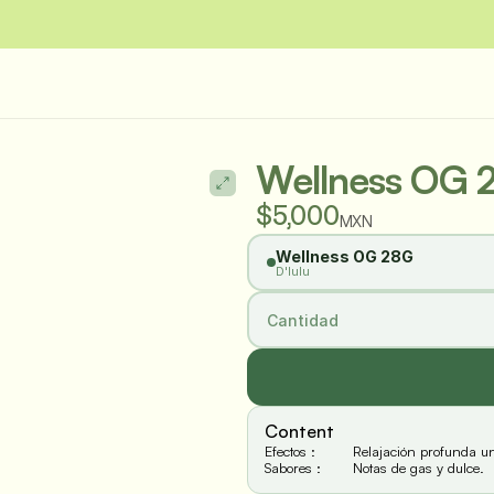
 en Puerto Vallarta en menos de 45minutos
Estás aquí
Wellness OG 
$5,000
MXN
Wellness OG 28G
D'lulu
Cantidad
Content
Efectos :
Relajación profunda un
Sabores :
Notas de gas y dulce.