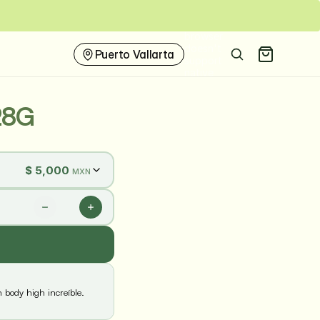
 por algo
This
browser
doesn't
Puerto Vallarta
support
native
share
28G
$
5,000
MXN
 body high increíble.